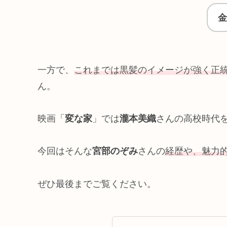
金
一方で、
これまでは黒髪のイメージが強く正
ん。
映画「
変な家
」では
瀧本美織
さんの高校時代
今回はそんな
宮部のぞみ
さんの
経歴や、魅力
ぜひ最後までご覧ください。