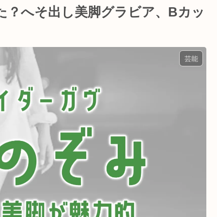
た？へそ出し美脚グラビア、Bカッ
芸能