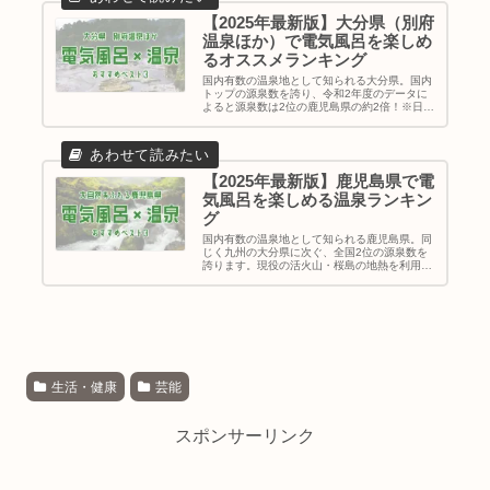
【2025年最新版】大分県（別府
温泉ほか）で電気風呂を楽しめ
るオススメランキング
国内有数の温泉地として知られる大分県。国内
トップの源泉数を誇り、令和2年度のデータに
よると源泉数は2位の鹿児島県の約2倍！※日本
温泉協会のデータより圧倒的な温泉大国として
知られる大分県で、温泉と一緒に電気風呂が楽
しめる施設のランキングを作成...
【2025年最新版】鹿児島県で電
気風呂を楽しめる温泉ランキン
グ
国内有数の温泉地として知られる鹿児島県。同
じく九州の大分県に次ぐ、全国2位の源泉数を
誇ります。現役の活火山・桜島の地熱を利用し
た温泉が魅力で、砂蒸し温泉などの特徴的な施
設も見られます。自然と触れ合える温泉が多い
鹿児島県で、温泉と一緒に電気風...
生活・健康
芸能
スポンサーリンク