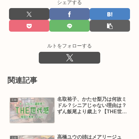
シェアする
ルトをフォローする
関連記事
名取裕子、かたせ梨乃は何故ミ
芸能
ドル？シニアじゃない理由は？
ずん飯尾より歳上？【THE世代
感】
高橋ユウの姉はメアリージュ
芸能