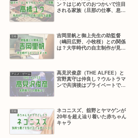
ン？はじめてのおつかいで注目
される家族（旦那の仕事、息
子）は？
吉岡里帆と御上先生の助監督
芸能
（嶋田広野、小牧桜）との関係
は？大学時代の自主制作が見た
い！【A-Studio＋】
高見沢俊彦（THE ALFEE）と
アニメ・ゲーム
宮野真守は仲良し？ウルトラマ
ンで共演後はプライベートでも
親交【しゃべくり007】
ネコニスズ、舘野とヤマゲンが
芸能
20年を超え辿り着いた赤ちゃん
キャラ