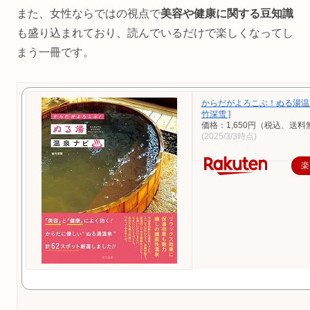
また、女性ならではの視点で
美容や健康に関する豆知識
も盛り込まれており、読んでいるだけで楽しくなってし
まう一冊です。
からだがよろこぶ！ぬる湯温泉
竹深雪 ]
価格：1,650円（税込、送料
(2025/3/3時点)
楽