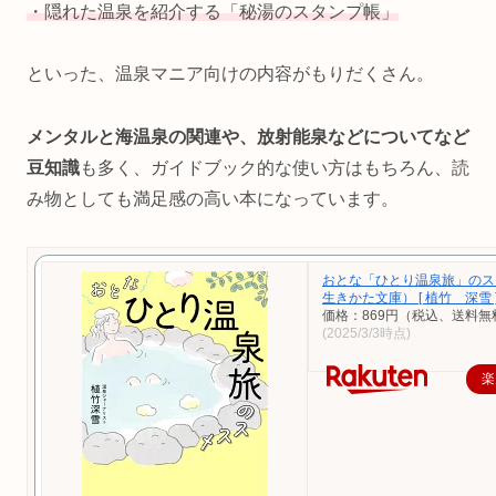
・隠れた温泉を紹介する「秘湯のスタンプ帳」
といった、温泉マニア向けの内容がもりだくさん。
メンタルと海温泉の関連や、放射能泉などについてなど
豆知識
も多く、ガイドブック的な使い方はもちろん、読
み物としても満足感の高い本になっています。
おとな「ひとり温泉旅」のス
生きかた文庫） [ 植竹 深雪 
価格：869円（税込、送料無
(2025/3/3時点)
楽