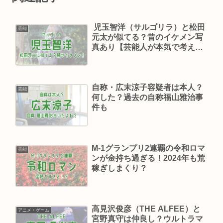
児玉智洋（サルゴリラ）と松田
芸能
元太が似てる？昔のイケメン写
真あり【芸能人が本気で考え
た！ドッキリGP】
自称・広末涼子容疑者は本人？
芸能
何した？過去の自称福山雅治事
件も
M-1グランプリ2連覇の令和ロマ
芸能
ンが金持ち過ぎる！2024年も荒
稼ぎしまくり？
高見沢俊彦（THE ALFEE）と
アニメ・ゲーム
宮野真守は仲良し？ウルトラマ