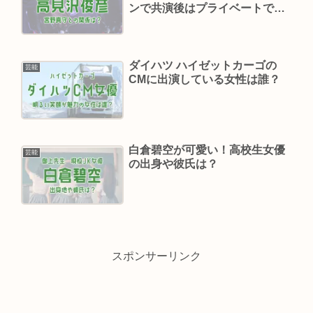
ンで共演後はプライベートでも
親交【しゃべくり007】
ダイハツ ハイゼットカーゴの
芸能
CMに出演している女性は誰？
白倉碧空が可愛い！高校生女優
芸能
の出身や彼氏は？
スポンサーリンク