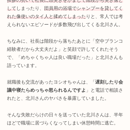
挨拶の勢いで社長に頭突きをかまして階段から突き落と
して
しまったり、
団員用の浴場でシャンプーを貸してく
れた像使いのタイ人と揉めてしまった
りと、常人では考
えられないエピソードが多数飛び出してくる北川さん。
ちなみに、社長は階段から落ちたあとに「空中ブランコ
経験者だから大丈夫だよ」と笑顔で許してくれたそう
で、「めちゃくちゃ人は良い職場だった」と北川さんも
語っています。
就職後も交流があったヨシオちゃんは、「
遅刻したり会
議中寝たらめっちゃ怒られるんですよ
」と電話で相談さ
れたと、北川さんのヤバさを暴露していました。
そんな失敗だらけの日々を送っていた北川さんは、半年
ほどで職場に居づらくなってしまい休憩時間に逃亡。