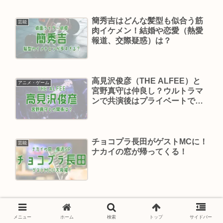
簡秀吉はどんな髪型も似合う筋
芸能
肉イケメン！結婚や恋愛（熱愛
報道、交際疑惑）は？
高見沢俊彦（THE ALFEE）と
アニメ・ゲーム
宮野真守は仲良し？ウルトラマ
ンで共演後はプライベートでも
親交【しゃべくり007】
チョコプラ長田がゲストMCに！
芸能
ナカイの窓が帰ってくる！
Alchemised/Manacledは日本語
芸能
訳で読めるの？【ハリーポッタ
メニュー
ホーム
検索
トップ
サイドバー
ー二次創作】