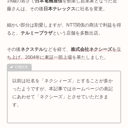
19歳の若さで
日本電機通信
を創業し起業家となった近
藤さんは、その後
日本テレックス
に社名を変更。
細かい部分は割愛しますが、NTT関係の商法で利益を得
ると、
テルミープラザ
という店舗を多数出店。
その後
ネクステル
などを経て、
株式会社ネクシーズ
を立
ち上げ、2004年に東証一部上場
を果たしました。
以前は社名を「ネクシィーズ」とすることが多か
ったようですが、本記事ではホームページの表記
にあわせて「ネクシーズ」とさせていただきま
す。