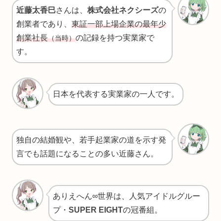
近藤太香巳
さんは、
株式会社ネクシーズ
の
創業者であり、
東証一部上場企業の最年少
創業社長
の記録を持つ実業家で
（当時）
す。
日本を代表する実業家の一人です。
独自の結婚観や、若手起業家の道を示す発
言でも話題になることの多い近藤さん。
ありえへん∞世界は、人気アイドルグルー
プ・
SUPER EIGHT
の冠番組。